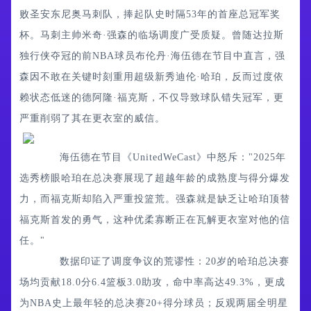
败圣安东尼奥马刺队，捧起队史时隔53年的首座总冠军奖
杯。马刺主帅米奇·强森的临场调度广受质疑。曾随达拉斯
独行侠夺冠的前NBA球员布伦丹·海伍德在节目中直言，强
森因不敢在关键时刻重用超级新秀迪伦·哈珀，反而过度依
赖状态低迷的德阿隆·福克斯，不仅导致球队错失冠军，更
严重削弱了其在更衣室的威信。
海伍德在节目《UnitedWeCast》中怒斥："2025年
选秀榜眼哈珀在总决赛展现了超越年龄的成熟度与得分爆发
力，而福克斯却陷入严重投篮荒。强森就是缺乏让哈珀顶替
福克斯首发的勇气，这种优柔寡断正在瓦解更衣室对他的信
任。"
数据印证了调度争议的荒谬性：20岁的哈珀总决赛
场均贡献18.0分6.4篮板3.0助攻，命中率高达49.3%，更成
为NBA史上最年轻的总决赛20+得分球员；反观两届全明星