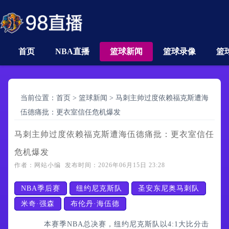
首页
NBA直播
篮球新闻
篮球录像
篮
当前位置：
首页
>
篮球新闻
>
马刺主帅过度依赖福克斯遭海
伍德痛批：更衣室信任危机爆发
马刺主帅过度依赖福克斯遭海伍德痛批：更衣室信任
危机爆发
作者：网站小编 发布时间：2026年06月15日 23:28
NBA季后赛
纽约尼克斯队
圣安东尼奥马刺队
米奇·强森
布伦丹·海伍德
本赛季NBA总决赛，纽约尼克斯队以4:1大比分击