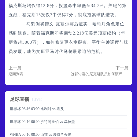
福克斯场均仅得12.8分，投篮命中率低至34.3%。关键的第
五战，福克斯15投仅3中仅得7分，彻底拖累球队进攻。
马刺侧翼德文·瓦塞尔赛后证实，哈珀对角色定位
感到沮丧。随着福克斯即将启动2.218亿美元顶薪续约（年
薪将超5000万），如何修复更衣室裂痕、平衡主帅调度与球
员发展，成为文班亚马时代马刺最紧迫的危机。
上一篇
下一篇
返回列表
这群讨喜的尼克斯队员如何演绎出最佳兄弟喜剧
足球直播
LIVE
世界杯 06-16 03:00 比利时 vs 埃及
世界杯 06-16 06:00 沙特阿拉伯 vs 乌拉圭
WNBA 06-16 08:00 山猫 vs 波特兰火焰