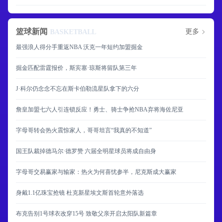
篮球新闻
更多
BASKETBALL
最强浪人得分手重返NBA 沃克一年短约加盟掘金
掘金匹配雷霆报价，斯宾塞·琼斯将留队第三年
J·科尔仍念念不忘在斯卡伯勒流星队拿下的六分
詹皇加盟七六人引连锁反应！勇士、骑士争抢NBA弃将海佐尼亚
字母哥转会热火震惊家人，哥哥坦言“我真的不知道”
国王队裁掉德马尔·德罗赞 六届全明星球员将成自由身
字母哥交易赢家与输家：热火为何喜忧参半，尼克斯成大赢家
身戴1.1亿珠宝抢镜 杜克新星埃文斯首轮意外落选
布克告别1号球衣改穿15号 致敬父亲开启太阳队新篇章