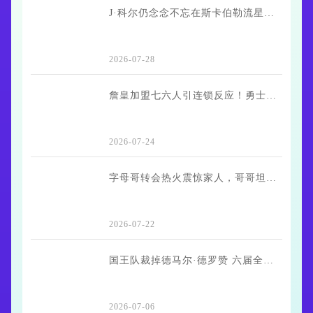
J·科尔仍念念不忘在斯卡伯勒流星队拿下的六分
2026-07-28
詹皇加盟七六人引连锁反应！勇士、骑士争抢NBA弃将海佐尼亚
2026-07-24
字母哥转会热火震惊家人，哥哥坦言“我真的不知道”
2026-07-22
国王队裁掉德马尔·德罗赞 六届全明星球员将成自由身
2026-07-06