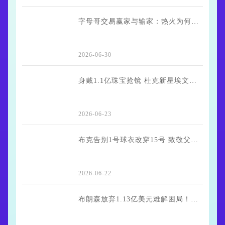
字母哥交易赢家与输家：热火为何喜忧参半，尼克斯成大赢家
2026-06-30
身戴1.1亿珠宝抢镜 杜克新星埃文斯首轮意外落选
2026-06-23
布克告别1号球衣改穿15号 致敬父亲开启太阳队新篇章
2026-06-22
布朗森放弃1.13亿美元难解困局！尼克斯连冠隐忧：五大主力锁死薪资空间