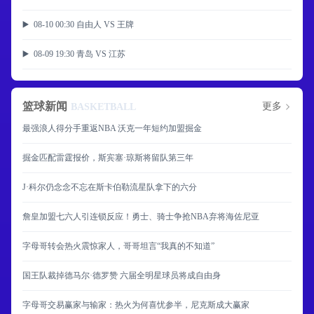
▶️ 08-10 00:30 自由人 VS 王牌
▶️ 08-09 19:30 青岛 VS 江苏
篮球新闻
更多
BASKETBALL
最强浪人得分手重返NBA 沃克一年短约加盟掘金
掘金匹配雷霆报价，斯宾塞·琼斯将留队第三年
J·科尔仍念念不忘在斯卡伯勒流星队拿下的六分
詹皇加盟七六人引连锁反应！勇士、骑士争抢NBA弃将海佐尼亚
字母哥转会热火震惊家人，哥哥坦言“我真的不知道”
国王队裁掉德马尔·德罗赞 六届全明星球员将成自由身
字母哥交易赢家与输家：热火为何喜忧参半，尼克斯成大赢家