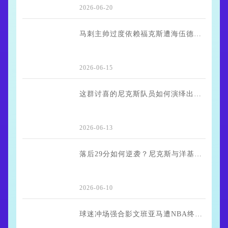
2026-06-20
马刺主帅过度依赖福克斯遭海伍德痛批：更衣室信任危机爆发
2026-06-15
这群讨喜的尼克斯队员如何演绎出最佳兄弟喜剧
2026-06-13
落后29分如何逆袭？尼克斯与洋基给出相同答案：稳扎稳打步步为营
2026-06-10
球迷冲场强合影文班亚马遭NBA终身禁赛 总决赛首战另曝辱骂布伦森事件