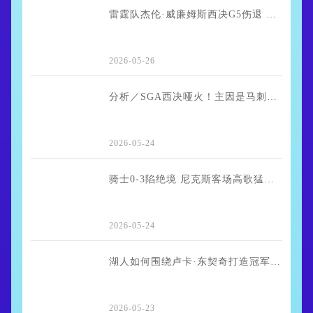
雷霆队杰伦·威廉姆斯西决G5伤退 贾里德·麦凯恩首发出战
2026-05-26
分析／SGA西决哑火！主因是马刺针对性防守还是MVP自身状态低迷？
2026-05-24
骑士0-3陷绝境 尼克斯客场高歌猛进剑指东决横扫
2026-05-24
湖人如何围绕卢卡·东契奇打造冠军阵容
2026-05-23