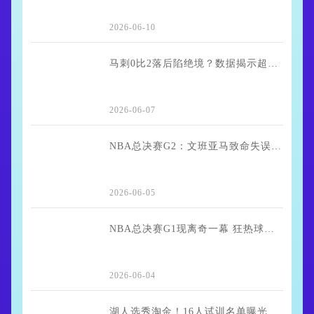
2026-06-10
马刺0比2落后陷绝境？数据揭示超级新秀哈珀成"最强解药"
2026-06-07
NBA总决赛G2：文班亚马致命失误葬送好局 尼克斯险胜马刺夺2-0领先
2026-06-05
NBA总决赛G1现离奇一幕 狂热球迷冲场强拉文班亚马自拍引众怒
2026-06-04
湖人选秀淘金！16人试训名单曝光 佩林卡瞄准防守型后卫与侧翼新星