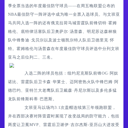
季全票当选的年度最佳防守球员——在周五晚联盟公布的
NBA最佳防守一阵评选中成为唯一全票入选球员。与文班亚
马共同入选一阵的还有俄克拉荷马城雷霆队前锋切特·霍姆
格伦、底特律活塞队后卫奥萨尔·汤普森、明尼苏达森林狼
队中锋鲁迪·戈贝尔以及波士顿凯尔特人队后卫德里克·怀
特。霍姆格伦与汤普森在年度最佳防守球员评选中分列文班
亚马之后位列二、三名。
入选二阵的球员包括：纽约尼克斯队前锋OG·阿奴
诺比、雷霆队后卫卡森·华莱士、迈阿密热火队中锋巴姆·阿
德巴约、亚特兰大老鹰队后卫戴森·丹尼尔斯以及多伦多猛
龙队前锋斯科蒂·巴恩斯。
文班亚马以场均3.1次盖帽连续第三年领跑联盟，
并在西部决赛对阵雷霆时展现了改变战局的防守能力，包括
两度让卫冕MVP、雷霆后卫谢伊·吉尔杰斯-亚历山大进攻受