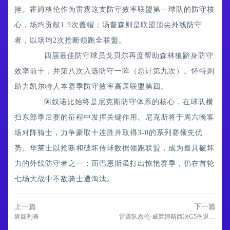
挫。霍姆格伦作为雷霆这支防守效率联盟第一球队的防守核
心，场均贡献1.9次盖帽；汤普森则是联盟顶尖外线防守
者，以场均2次抢断领跑全联盟。
四届最佳防守球员戈贝尔再度帮助森林狼跻身防守
效率前十，并第八次入选防守一阵（总计第九次）。怀特则
助力凯尔特人本赛季防守效率高居联盟第四。
阿奴诺比始终是尼克斯防守体系的核心，在球队横
扫东部季后赛的征程中发挥关键作用。尼克斯将于周六晚客
场对阵骑士，力争豪取十连胜并取得3-0的系列赛领先优
势。华莱士以抢断和破坏传球数据领跑联盟，成为最具破坏
力的外线防守者之一；而巴恩斯虽打出惊艳赛季，仍在首轮
七场大战中不敌骑士遭淘汰。
上一篇
下一篇
返回列表
雷霆队杰伦·威廉姆斯西决G5伤退 贾里德·麦凯恩首发出战