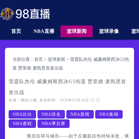
首页
NBA直播
篮球新闻
篮球录像
篮
当前位置：
首页
>
篮球新闻
>
雷霆队杰伦·威廉姆斯西决G5伤
退 贾里德·麦凯恩首发出战
雷霆队杰伦·威廉姆斯西决G5伤退 贾里德·麦凯恩首
发出战
作者：网站小编 发布时间：2026年05月26日 23:55
NBA比分
NBA排名
NBA新闻
NBA集锦
NBA赛程
NBA季后赛
俄克拉荷马城讯——由于左腿筋拉伤持续未愈，俄