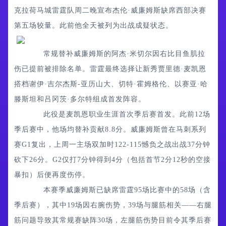
克拉荷马城雷霆队周二晚宣布杰伦·威廉姆斯缺席西部决赛
第五场较量。此前他全天被列为出战成疑状态。
常规替补威廉姆斯的阿杰·米切尔因右比目鱼肌拉
伤已提前被排除名单。雷霆最终选择让新秀贾里德·麦凯恩
搭档谢伊·吉尔杰斯-亚历山大、切特·霍姆格伦、以赛亚·哈
滕斯坦和吕冈茨·多尔特组成首发阵容。
此役是麦凯恩职业生涯首次季后赛首发。此前12场
季后赛中，他场均替补贡献8.8分。威廉姆斯曾在马刺系列
赛G1复出，上周一主场双加时122-115憾负之战出战37分钟
砍下26分。G2仅打7分钟得到4分（包括首节2分12秒的空接
暴扣）后便再度伤停。
本赛季威廉姆斯已缺席雷霆95场比赛中的58场（含
季后赛），其中19场因右腕伤势，39场与腿筋相关——右腿
筋问题导致其常规赛缺阵30场，左腿筋伤势目前令其季后赛