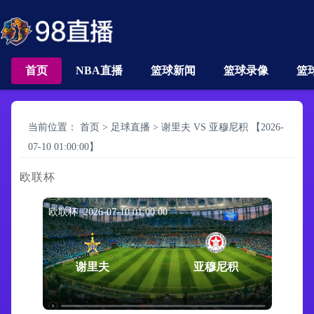
首页
NBA直播
篮球新闻
篮球录像
篮
当前位置：
首页
>
足球直播
>
谢里夫 VS 亚穆尼积 【2026-
07-10 01:00:00】
欧联杯
欧联杯 2026-07-10 01:00:00
谢里夫
亚穆尼积