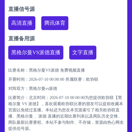
直播信号源
高清直播
腾讯体育
直播备用源
黑格尔曼VS派德直播
文字直播
比赛名称：黑格尔曼VS派德 免费视频直播
开赛时间：2026-07-10 00:00:00
所属联赛：
欧协联
对阵双方：黑格尔曼vs派德
比赛简介：北京时间：2026-07-10 00:00:00为您提供欧协联【黑
格尔曼 VS 派德】，喜欢观看欧协联比赛的朋友可以提前收藏本
页面以免错过直播。本站还为您在本页面索引了相关欧协联直
播、黑格尔曼 、派德 直播的近期比赛列表以及两队历史交锋、
两队最新比赛赛程。本站不参与制作、不存储，资源由热心网友
提供信号源。