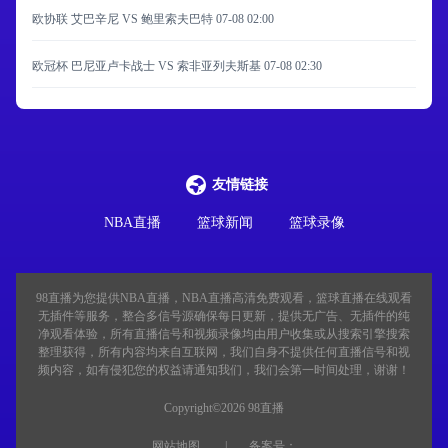
欧协联 艾巴辛尼 VS 鲍里索夫巴特
07-08 02:00
欧冠杯 巴尼亚卢卡战士 VS 索非亚列夫斯基
07-08 02:30
友情链接
NBA直播
篮球新闻
篮球录像
98直播
为您提供NBA直播，NBA直播高清免费观看，篮球直播在线观看
无插件等服务，整合多信号源确保每日更新，提供无广告、无插件的纯
净观看体验，所有直播信号和视频录像均由用户收集或从搜索引擎搜索
整理获得，所有内容均来自互联网，我们自身不提供任何直播信号和视
频内容，如有侵犯您的权益请通知我们，我们会第一时间处理，谢谢！
Copyright©2026 98直播
网站地图
备案号：