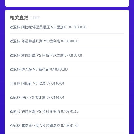
相关直播
LIVE
欧冠杯 阿拉拉特亚美尼亚 VS 里加FC
07-08 00:00
欧冠杯 考诺萨基列斯 VS 德利塔
07-08 00:00
欧冠杯 林肯红魔 VS 伊斯卡尔德斯
07-08 00:00
欧冠杯 萨巴赫 VS 新圣徒
07-08 00:00
世界杯 阿根廷 VS 埃及
07-08 00:00
欧冠杯 华达 VS 古比斯
07-08 01:00
欧协联 施特拉森 VS 拉科奥里塔
07-08 01:15
欧冠杯 弗洛里亚纳 VS 沙姆洛克
07-08 01:30