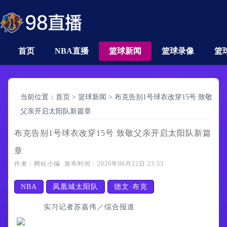
首页
NBA直播
篮球新闻
篮球录像
篮
当前位置：
首页
>
篮球新闻
>
布克告别1号球衣改穿15号 致敬
父亲开启太阳队新篇章
布克告别1号球衣改穿15号 致敬父亲开启太阳队新篇
章
作者：网站小编 发布时间：2026年06月22日 23:53
NBA
凤凰城太阳队
德文·布克
实习记者苏嘉伟／综合报道