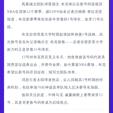
凤凰城太阳队球星德文·布克将以全新号码迎接其
NBA生涯第12个赛季。据ESPN知名记者沙姆斯·查拉尼亚
报道，布克新赛季将告别多年穿着的1号球衣，改穿15号出
战。
布克自肯塔基大学时期起便始终身披1号战袍，此
次换号旨在向父亲梅尔文·布克致敬——后者在密苏里大学
效力时正是穿着15号球衣。
15号对布克而言意义非凡：他曾身披该号码代表美
国男篮征战奥运会，并两夺金牌。如今重返NBA赛场，布克
希望以新号码开启征程，续写太阳队传奇。
消息引发太阳球迷热议，众人回顾其1号时期的经
典时刻，包括单场70分神迹及率队闯入总决赛等名场面。
值得关注的是，中锋马克·威廉姆斯上赛季身穿15
号，其是否更换号码将成为后续焦点。