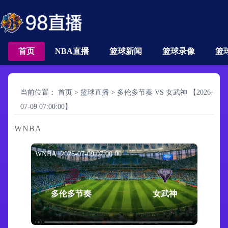
首页
NBA直播
篮球新闻
篮球录像
篮
当前位置：
首页
>
篮球直播
>
多伦多节奏 VS 女武神 【2026-
07-09 07:00:00】
WNBA
WNBA 2026-07-09 07:00:00
多伦多节奏
女武神