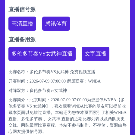
直播信号源
高清直播
腾讯体育
直播备用源
多伦多节奏VS女武神直播
文字直播
比赛名称：多伦多节奏VS女武神 免费视频直播
开赛时间：2026-07-09 07:00:00
所属联赛：
WNBA
对阵双方：多伦多节奏vs女武神
比赛简介：北京时间：2026-07-09 07:00:00为您提供WNBA【多
伦多节奏 VS 女武神】，喜欢观看WNBA比赛的朋友可以提前收
藏本页面以免错过直播。本站还为您在本页面索引了相关WNBA
直播、多伦多节奏 、女武神 直播的近期比赛列表以及两队历史
交锋、两队最新比赛赛程。本站不参与制作、不存储，资源由热
心网友提供信号源。