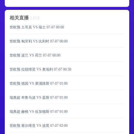
相关直播
LIVE
世欧预 土耳其 VS 瑞士
07-07 00:00
世欧预 匈牙利 VS 比利时
07-07 00:00
世欧预 波兰 VS 荷兰
07-07 00:00
世欧预 拉脱维亚 VS 奥地利
07-07 00:30
世欧预 德国 VS 塞浦路斯
07-07 01:00
瑞典超 布鲁马波 VS 盖斯
07-07 01:00
瑞典超 赫根 VS 佐加顿斯
07-07 01:00
世欧预 塞尔维亚 VS 波黑
07-07 02:00